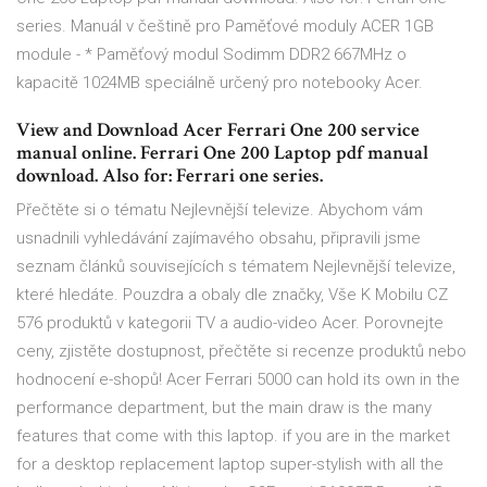
series. Manuál v češtině pro Paměťové moduly ACER 1GB
module - * Paměťový modul Sodimm DDR2 667MHz o
kapacitě 1024MB speciálně určený pro notebooky Acer.
View and Download Acer Ferrari One 200 service
manual online. Ferrari One 200 Laptop pdf manual
download. Also for: Ferrari one series.
Přečtěte si o tématu Nejlevnější televize. Abychom vám
usnadnili vyhledávání zajímavého obsahu, připravili jsme
seznam článků souvisejících s tématem Nejlevnější televize,
které hledáte. Pouzdra a obaly dle značky, Vše K Mobilu CZ
576 produktů v kategorii TV a audio-video Acer. Porovnejte
ceny, zjistěte dostupnost, přečtěte si recenze produktů nebo
hodnocení e-shopů! Acer Ferrari 5000 can hold its own in the
performance department, but the main draw is the many
features that come with this laptop. if you are in the market
for a desktop replacement laptop super-stylish with all the