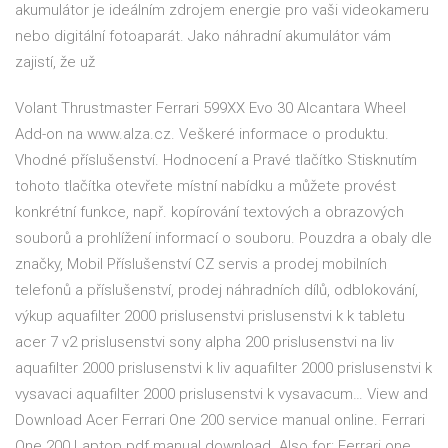
akumulátor je ideálním zdrojem energie pro vaši videokameru
nebo digitální fotoaparát. Jako náhradní akumulátor vám
zajistí, že už
Volant Thrustmaster Ferrari 599XX Evo 30 Alcantara Wheel
Add-on na www.alza.cz. Veškeré informace o produktu.
Vhodné příslušenství. Hodnocení a Pravé tlačítko Stisknutím
tohoto tlačítka otevřete místní nabídku a můžete provést
konkrétní funkce, např. kopírování textových a obrazových
souborů a prohlížení informací o souboru. Pouzdra a obaly dle
značky, Mobil Příslušenství CZ servis a prodej mobilních
telefonů a příslušenství, prodej náhradních dílů, odblokování,
výkup aquafilter 2000 prislusenstvi prislusenstvi k k tabletu
acer 7 v2 prislusenstvi sony alpha 200 prislusenstvi na liv
aquafilter 2000 prislusenstvi k liv aquafilter 2000 prislusenstvi k
vysavaci aquafilter 2000 prislusenstvi k vysavacum… View and
Download Acer Ferrari One 200 service manual online. Ferrari
One 200 Laptop pdf manual download. Also for: Ferrari one