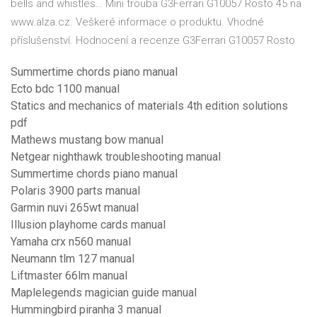
bells and whistles… Mini trouba G3Ferrari G10057 Rosto 45 na
www.alza.cz. Veškeré informace o produktu. Vhodné
příslušenství. Hodnocení a recenze G3Ferrari G10057 Rosto
Summertime chords piano manual
Ecto bdc 1100 manual
Statics and mechanics of materials 4th edition solutions
pdf
Mathews mustang bow manual
Netgear nighthawk troubleshooting manual
Summertime chords piano manual
Polaris 3900 parts manual
Garmin nuvi 265wt manual
Illusion playhome cards manual
Yamaha crx n560 manual
Neumann tlm 127 manual
Liftmaster 66lm manual
Maplelegends magician guide manual
Hummingbird piranha 3 manual