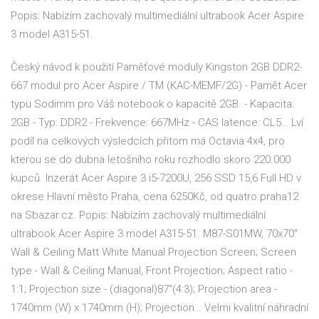
Popis: Nabízím zachovalý multimediální ultrabook Acer Aspire
3 model A315-51.
Český návod k použití Paměťové moduly Kingston 2GB DDR2-
667 modul pro Acer Aspire / TM (KAC-MEMF/2G) - Pamět Acer
typu Sodimm pro Váš notebook o kapacitě 2GB. - Kapacita:
2GB - Typ: DDR2 - Frekvence: 667MHz - CAS latence: CL5… Lví
podíl na celkových výsledcích přitom má Octavia 4x4, pro
kterou se do dubna letošního roku rozhodlo skoro 220.000
kupců. Inzerát Acer Aspire 3 i5-7200U, 256 SSD 15,6 Full HD v
okrese Hlavní město Praha, cena 6250Kč, od quatro.praha12
na Sbazar.cz. Popis: Nabízím zachovalý multimediální
ultrabook Acer Aspire 3 model A315-51. M87-S01MW, 70x70"
Wall & Ceiling Matt White Manual Projection Screen; Screen
type - Wall & Ceiling Manual, Front Projection; Aspect ratio -
1:1; Projection size - (diagonal)87"(4:3); Projection area -
1740mm (W) x 1740mm (H); Projection… Velmi kvalitní náhradní