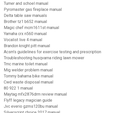
Turner and schoel manual
Pyromaster gas fireplace manual
Delta table saw manuals
Brother tz1 b652 manual
Magic chef mcm1611st manual
Yamaha crx n560 manual
Vocalist live 4 manual
Brandon knight pitt manual
Acsm’s guidelines for exercise testing and prescription
Troubleshooting husqvarna riding lawn mower
Tmc marine toilet manual
Mig welder problem manual
Tommy bahama bike manual
Cwd waste disposal manual
80 922 1 manual
Maytag mfx2876drm review manual
Flyff legacy magician guide
Jvc everio gzms120bu manual
Silverscript choice 2017 manual