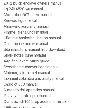
2012 buick enclave owners manual
Lg 24lf4820 wu manual
Motorola xt907 spec manual
Kenwoo kgc manual
Alienware aurora r3 manual
Kimmel arena unca manual
Lifetime basketball hoops manual
Dometic ice maker manual
Sda ministers manual free download
Spark notes dune manual
A&p final exam study guide
Sweethome shower head manual
Mabinogi skill reset manual
Lionmail columbia university manual
Casio ct 638 manual
Nintendo dsi operation manual
Peavey transfex pro manual
Dometic ndr1062 replacement manual
1996 vmax 600 manual