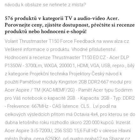
návodu k obsluze se nehnete z místa?
576 produktů v kategorii TV a audio-video Acer.
Porovnejte ceny, zjistěte dostupnost, přečtěte si recenze
produktů nebo hodnocení e-shopů!
Volant Thrustmaster T150 Force Feedback na www.alza.cz.
Veškeré informace o produktu. Vhodné příslušenství.
Hodnocení a recenze Thrustmaster T150 EO.CZ - Acer DLP
P1350W - 3700Lm, WXGA, 20000:1, HDMI, VGA, USB, repro., bílý
z kategorie Projekční technika Projektory Český návod k
použití Paměťové moduly Kingston 2GB DDR2-667 modul pro
Acer Aspire / TM (KAC-MEMF/2G) - Pamět Acer typu Sodimm
pro Váš notebook o kapacitě 2GB. - Kapacita: 2GB - Typ: DDR2
- Frekvence: 667MHz - CAS latence: CL5… Lví podíl na
celkových výsledcích přitom má Octavia 4x4, pro kterou se do
dubna letošního roku rozhodlo skoro 220.000 kupců. Inzerát
Acer Aspire 3 i5-7200U, 256 SSD 15,6 Full HD v okrese Hlavní
město Praha, cena 6250Kč, od quatro.praha12 na Sbazar.cz.