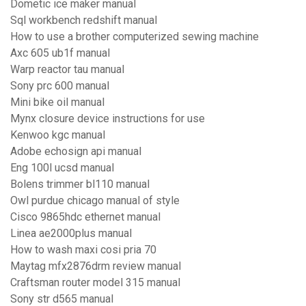
Dometic ice maker manual
Sql workbench redshift manual
How to use a brother computerized sewing machine
Axc 605 ub1f manual
Warp reactor tau manual
Sony prc 600 manual
Mini bike oil manual
Mynx closure device instructions for use
Kenwoo kgc manual
Adobe echosign api manual
Eng 100l ucsd manual
Bolens trimmer bl110 manual
Owl purdue chicago manual of style
Cisco 9865hdc ethernet manual
Linea ae2000plus manual
How to wash maxi cosi pria 70
Maytag mfx2876drm review manual
Craftsman router model 315 manual
Sony str d565 manual